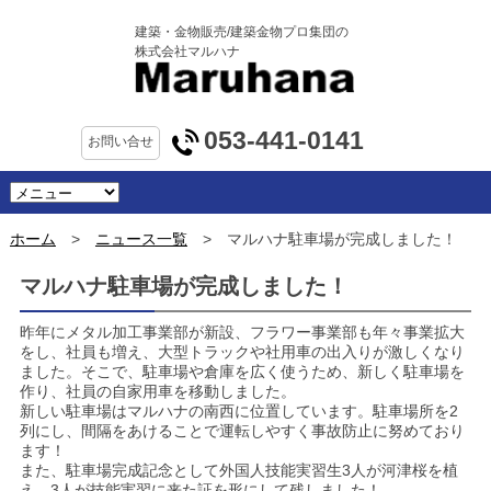
建築・金物販売/建築金物プロ集団の
株式会社マルハナ
053-441-0141
お問い合せ
ホーム
ニュース一覧
マルハナ駐車場が完成しました！
マルハナ駐車場が完成しました！
昨年にメタル加工事業部が新設、フラワー事業部も年々事業拡大
をし、社員も増え、大型トラックや社用車の出入りが激しくなり
ました。そこで、駐車場や倉庫を広く使うため、新しく駐車場を
作り、社員の自家用車を移動しました。
新しい駐車場はマルハナの南西に位置しています。駐車場所を2
列にし、間隔をあけることで運転しやすく事故防止に努めており
ます！
また、駐車場完成記念として外国人技能実習生3人が河津桜を植
え、3人が技能実習に来た証を形にして残しました！