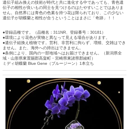
遺伝子組み換えの技術が時代と共に進化する中であっても、青色遺
伝子の相性が良いもの同士を見つけるのはたやすいことではありま
せん。自然界には青色の色素を持つ花は限られており、この少ない
遺伝子が胡蝶蘭と相性が合うということはまさに「奇跡」！！
●登録品種です。（品種名：311NR、登録番号：30181）
●環境により花色が実物と異なって見える場合があります。
●遺伝子組換え植物です。営利、非営利に拘らず、増殖、交雑はでき
ません。また、海外への持出はできません。
●条例により、国内の一部地域へはお届けできません。（新潟県全
域・山形県東置賜郡高畠町・宮崎県東諸県郡綾町）
ミディ胡蝶蘭 Blue Gene（ブルージーン）1本立ち