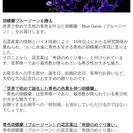
胡蝶蘭ブルージーンを贈る
世界で初めて天然の青色を叶えた胡蝶蘭「Blue Gene（ブルージー
ン）」をお届けします。
石原産業の情熱とバイオ技術により、15年以上にわたる研究開発が
重ねられ、ついに永遠に青色を呈する青色の胡蝶蘭の実現に至りま
した。
そのことから、花言葉は「奇跡のめぐり逢い」と付けられていま
す。世界唯一であり栽培数が限られている希少性が大きな魅力。
お取引先への手土産や、誕生日、結婚記念日、長寿のお祝いなど、
大切な方の記念日におすすめの贈りものです。
「世界で初めて誕生した青色の色素を持つ胡蝶蘭」
「青色の胡蝶蘭」は世界唯一であり、栽培数が限られている希少性
が大きな魅力です。
お贈りするお相手への「特別感」も演出していただけるのではない
でしょうか。
青色胡蝶蘭（ブルージーン）の花言葉は「奇跡のめぐり逢い」
青色胡蝶蘭（ブルージーン）の花言葉は「奇跡のめぐり逢い」。